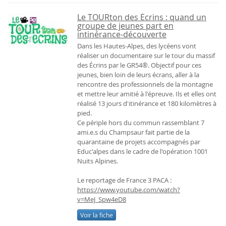
Le TOURton des Écrins : quand un
groupe de jeunes part en
intinérance-découverte
Dans les Hautes-Alpes, des lycéens vont
réaliser un documentaire sur le tour du massif
des Écrins par le GR54®. Objectif pour ces
jeunes, bien loin de leurs écrans, aller à la
rencontre des professionnels de la montagne
et mettre leur amitié à l'épreuve. Ils et elles ont
réalisé 13 jours d'itinérance et 180 kilomètres à
pied.
Ce périple hors du commun rassemblant 7
ami.e.s du Champsaur fait partie de la
quarantaine de projets accompagnés par
Educ'alpes dans le cadre de l'opération 1001
Nuits Alpines.
Le reportage de France 3 PACA :
https://www.youtube.com/watch?
v=MeJ_Spw4eD8
Voir la fiche