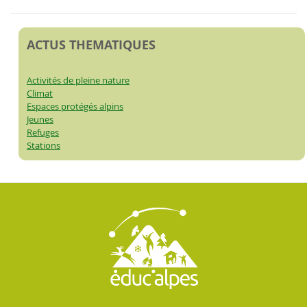
ACTUS THEMATIQUES
Activités de pleine nature
Climat
Espaces protégés alpins
Jeunes
Refuges
Stations