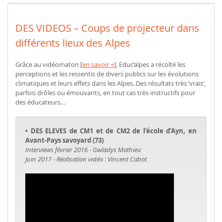
DES VIDEOS – Coups de projecteur dans
différents lieux des Alpes
Grâce au vidéomaton [
en savoir +
], Educ’alpes a récolté les
perceptions et les ressentis de divers publics sur les évolutions
climatiques et leurs effets dans les Alpes. Des résultats très ‘vrais’,
parfois drôles ou émouvants, en tout cas très instructifs pour
des éducateurs…
• DES ELEVES de CM1 et de CM2 de l’école d’Ayn, en
Avant-Pays savoyard (73)
Interviews février 2016 - Gwladys Mathieu
Juin 2017 - Réalisation vidéo : Vincent Cabot