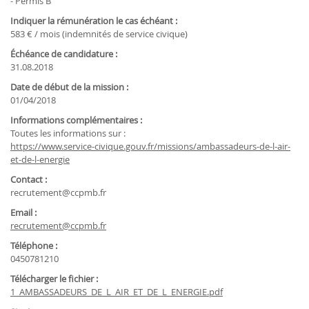
- Permis B
Indiquer la rémunération le cas échéant :
583 € / mois (indemnités de service civique)
Échéance de candidature :
31.08.2018
Date de début de la mission :
01/04/2018
Informations complémentaires :
Toutes les informations sur :
https://www.service-civique.gouv.fr/missions/ambassadeurs-de-l-air-
et-de-l-energie
Contact :
recrutement@ccpmb.fr
Email :
recrutement@ccpmb.fr
Téléphone :
0450781210
Télécharger le fichier :
1_AMBASSADEURS_DE_L_AIR_ET_DE_L_ENERGIE.pdf