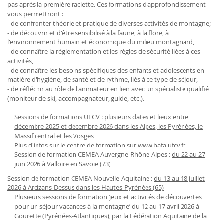
pas après la première raclette. Ces formations d'approfondissement
vous permettront :
- de confronter théorie et pratique de diverses activités de montagne;
- de découvrir et d'être sensibilisé à la faune, à la flore, à
l'environnement humain et économique du milieu montagnard,
- de connaître la réglementation et les règles de sécurité liées à ces
activités,
- de connaître les besoins spécifiques des enfants et adolescents en
matière d'hygiène, de santé et de rythme, liés à ce type de séjour,
- de réfléchir au rôle de l'animateur en lien avec un spécialiste qualifié
(moniteur de ski, accompagnateur, guide, etc.).
Sessions de formations UFCV :
plusieurs dates et lieux entre
décembre 2025 et décembre 2026 dans les Alpes, les Pyrénées, le
Massif central et les Vosges
Plus d'infos sur le centre de formation sur
www.bafa.ufcv.fr
Session de formation CEMEA Auvergne-Rhône-Alpes :
du 22 au 27
juin 2026 à Valloire en Savoie (73)
Session de formation CEMEA Nouvelle-Aquitaine :
du 13 au 18 juillet
2026 à Arcizans-Dessus dans les Hautes-Pyrénées (65)
Plusieurs sessions de formation ‘jeux et activités de découvertes
pour un séjour vacances à la montagne’ du 12 au 17 avril 2026 à
Gourette (Pyrénées-Atlantiques), par la
Fédération Aquitaine de la