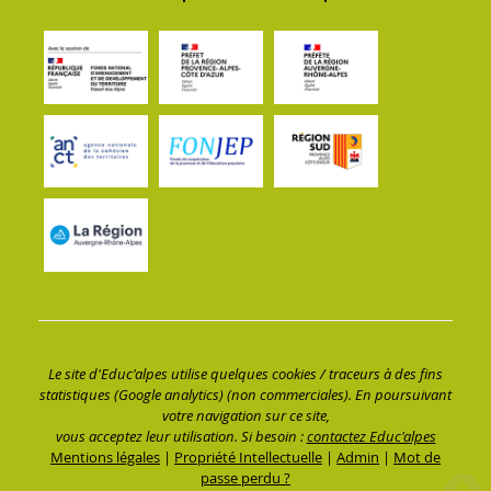
Le site d'Educ'alpes utilise quelques cookies / traceurs à des fins
statistiques (Google analytics) (non commerciales). En poursuivant
votre navigation sur ce site,
vous acceptez leur utilisation. Si besoin :
contactez Educ'alpes
Mentions légales
|
Propriété Intellectuelle
|
Admin
|
Mot de
passe perdu ?