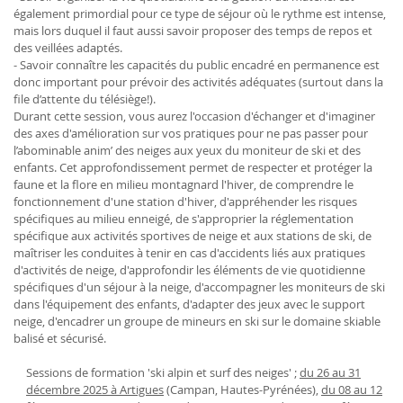
également primordial pour ce type de séjour où le rythme est intense,
mais lors duquel il faut aussi savoir proposer des temps de repos et
des veillées adaptés.
- Savoir connaître les capacités du public encadré en permanence est
donc important pour prévoir des activités adéquates (surtout dans la
file d’attente du télésiège!).
Durant cette session, vous aurez l'occasion d'échanger et d'imaginer
des axes d'amélioration sur vos pratiques pour ne pas passer pour
l’abominable anim’ des neiges aux yeux du moniteur de ski et des
enfants. Cet approfondissement permet de respecter et protéger la
faune et la flore en milieu montagnard l'hiver, de comprendre le
fonctionnement d'une station d'hiver, d'appréhender les risques
spécifiques au milieu enneigé, de s'approprier la réglementation
spécifique aux activités sportives de neige et aux stations de ski, de
maîtriser les conduites à tenir en cas d'accidents liés aux pratiques
d'activités de neige, d'approfondir les éléments de vie quotidienne
spécifiques d'un séjour à la neige, d'accompagner les moniteurs de ski
dans l'équipement des enfants, d'adapter des jeux avec le support
neige, d'encadrer un groupe de mineurs en ski sur le domaine skiable
balisé et sécurisé.
Sessions de formation 'ski alpin et surf des neiges' ;
du 26 au 31
décembre 2025 à Artigues
(Campan, Hautes-Pyrénées),
du 08 au 12