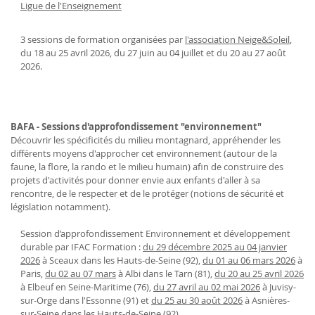
Ligue de l'Enseignement
3 sessions de formation organisées par
l'association Neige&Soleil
,
du 18 au 25 avril 2026, du 27 juin au 04 juillet et du 20 au 27 août
2026.
BAFA - Sessions d'approfondissement "environnement"
Découvrir les spécificités du milieu montagnard, appréhender les
différents moyens d'approcher cet environnement (autour de la
faune, la flore, la rando et le milieu humain) afin de construire des
projets d'activités pour donner envie aux enfants d'aller à sa
rencontre, de le respecter et de le protéger (notions de sécurité et
législation notamment).
Session d’approfondissement Environnement et développement
durable par IFAC Formation :
du 29 décembre 2025 au 04 janvier
2026
à Sceaux dans les Hauts-de-Seine (92),
du 01 au 06 mars 2026
à
Paris,
du 02 au 07 mars
à Albi dans le Tarn (81),
du 20 au 25 avril 2026
à Elbeuf en Seine-Maritime (76),
du 27 avril au 02 mai 2026
à Juvisy-
sur-Orge dans l'Essonne (91) et
du 25 au 30 août 2026
à Asnières-
sur-Seine dans les Hauts-de-Seine (92)