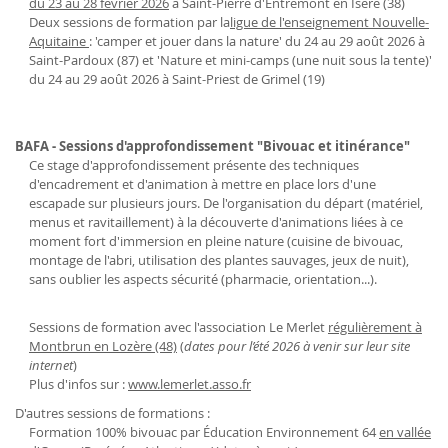
du 23 au 28 février 2026
à Saint-Pierre d'Entremont en Isère (38)
Deux sessions de formation par la
ligue de l'enseignement Nouvelle-
Aquitaine
: 'camper et jouer dans la nature' du 24 au 29 août 2026 à
Saint-Pardoux (87) et 'Nature et mini-camps (une nuit sous la tente)'
du 24 au 29 août 2026 à Saint-Priest de Grimel (19)
BAFA - Sessions d'approfondissement "Bivouac et itinérance"
Ce stage d'approfondissement présente des techniques
d'encadrement et d'animation à mettre en place lors d'une
escapade sur plusieurs jours. De l'organisation du départ (matériel,
menus et ravitaillement) à la découverte d'animations liées à ce
moment fort d'immersion en pleine nature (cuisine de bivouac,
montage de l'abri, utilisation des plantes sauvages, jeux de nuit),
sans oublier les aspects sécurité (pharmacie, orientation...).
Sessions de formation avec l'association Le Merlet
régulièrement à
Montbrun en Lozère (48)
(
dates pour l’été 2026 à venir sur leur site
internet
)
Plus d'infos sur :
www.lemerlet.asso.fr
D'autres sessions de formations :
Formation 100% bivouac par Éducation Environnement 64
en vallée