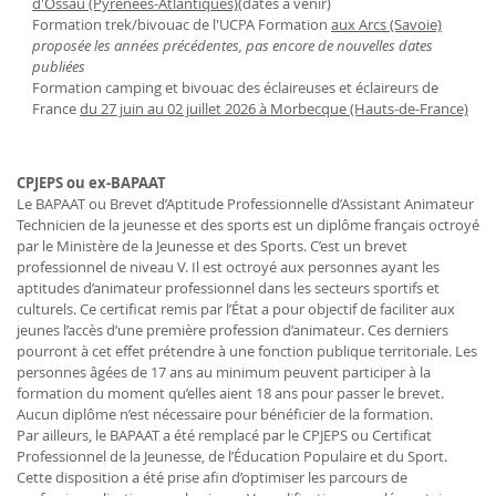
d'Ossau (Pyrénées-Atlantiques)
(dates à venir)
Formation trek/bivouac de l'UCPA Formation
aux Arcs (Savoie)
proposée les années précédentes, pas encore de nouvelles dates
publiées
Formation camping et bivouac des éclaireuses et éclaireurs de
France
du 27 juin au 02 juillet 2026 à Morbecque (Hauts-de-France)
CPJEPS ou ex-BAPAAT
Le BAPAAT ou Brevet d’Aptitude Professionnelle d’Assistant Animateur
Technicien de la jeunesse et des sports est un diplôme français octroyé
par le Ministère de la Jeunesse et des Sports. C’est un brevet
professionnel de niveau V. Il est octroyé aux personnes ayant les
aptitudes d’animateur professionnel dans les secteurs sportifs et
culturels. Ce certificat remis par l’État a pour objectif de faciliter aux
jeunes l’accès d’une première profession d’animateur. Ces derniers
pourront à cet effet prétendre à une fonction publique territoriale. Les
personnes âgées de 17 ans au minimum peuvent participer à la
formation du moment qu’elles aient 18 ans pour passer le brevet.
Aucun diplôme n’est nécessaire pour bénéficier de la formation.
Par ailleurs, le BAPAAT a été remplacé par le CPJEPS ou Certificat
Professionnel de la Jeunesse, de l’Éducation Populaire et du Sport.
Cette disposition a été prise afin d’optimiser les parcours de