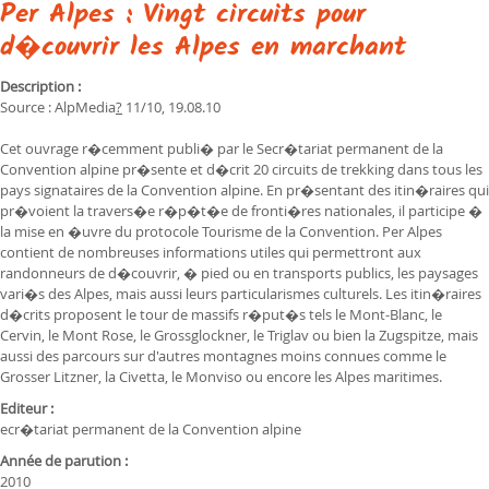
Per Alpes : Vingt circuits pour
d�couvrir les Alpes en marchant
Description :
Source :
AlpMedia
?
11/10, 19.08.10
Cet ouvrage r�cemment publi� par le Secr�tariat permanent de la
Convention alpine pr�sente et d�crit 20 circuits de trekking dans tous les
pays signataires de la Convention alpine. En pr�sentant des itin�raires qui
pr�voient la travers�e r�p�t�e de fronti�res nationales, il participe �
la mise en �uvre du protocole Tourisme de la Convention. Per Alpes
contient de nombreuses informations utiles qui permettront aux
randonneurs de d�couvrir, � pied ou en transports publics, les paysages
vari�s des Alpes, mais aussi leurs particularismes culturels. Les itin�raires
d�crits proposent le tour de massifs r�put�s tels le Mont-Blanc, le
Cervin, le Mont Rose, le Grossglockner, le Triglav ou bien la Zugspitze, mais
aussi des parcours sur d'autres montagnes moins connues comme le
Grosser Litzner, la Civetta, le Monviso ou encore les Alpes maritimes.
Editeur :
ecr�tariat permanent de la Convention alpine
Année de parution :
2010